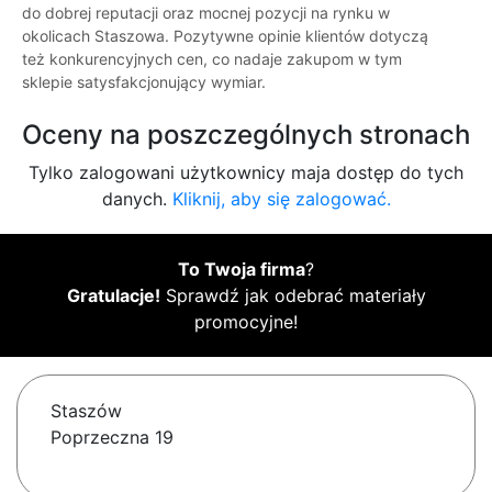
do dobrej reputacji oraz mocnej pozycji na rynku w
okolicach Staszowa. Pozytywne opinie klientów dotyczą
też konkurencyjnych cen, co nadaje zakupom w tym
sklepie satysfakcjonujący wymiar.
Oceny na poszczególnych stronach
Tylko zalogowani użytkownicy maja dostęp do tych
danych.
Kliknij, aby się zalogować.
To Twoja firma
?
Gratulacje!
Sprawdź jak odebrać materiały
promocyjne!
Staszów
Poprzeczna 19