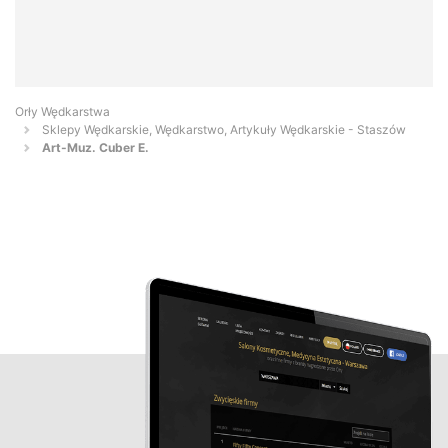
Orły Wędkarstwa
Sklepy Wędkarskie, Wędkarstwo, Artykuły Wędkarskie - Staszów
Art-Muz. Cuber E.