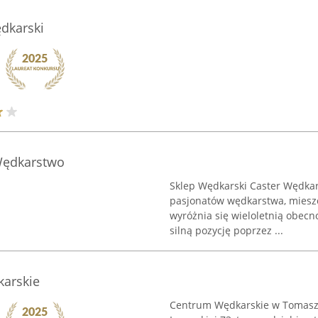
dkarski
Wędkarstwo
Sklep Wędkarski Caster Wędka
pasjonatów wędkarstwa, mieszc
wyróżnia się wieloletnią obecn
silną pozycję poprzez ...
arskie
Centrum Wędkarskie w Tomaszow