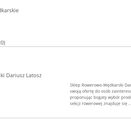
karskie
20)
i Dariusz Latosz
Sklep Rowerowo-Wędkarski Dari
swoją ofertę do osób zainter
proponując bogaty wybór prod
sekcji rowerowej znajduje się ..