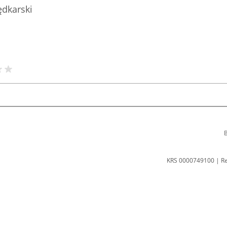
ędkarski
B
KRS 0000749100 | R