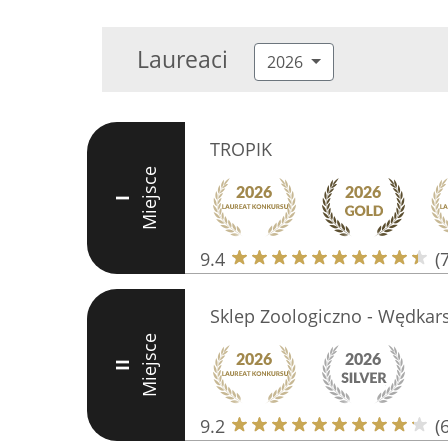
Laureaci
2026
TROPIK
Miejsce
I
9.4
(
Sklep Zoologiczno - Wędkars
Miejsce
II
9.2
(