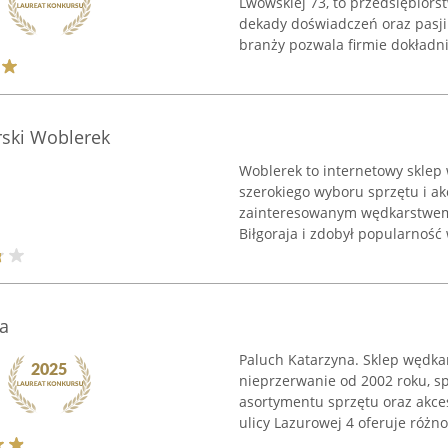
Lwowskiej 73, to przedsiębiors
dekady doświadczeń oraz pasji
branży pozwala firmie dokładnie
rski Woblerek
Woblerek to internetowy sklep 
szerokiego wyboru sprzętu i 
zainteresowanym wędkarstwem. 
Biłgoraja i zdobył popularność w
a
Paluch Katarzyna. Sklep wędkar
nieprzerwanie od 2002 roku, sp
asortymentu sprzętu oraz akces
ulicy Lazurowej 4 oferuje różno