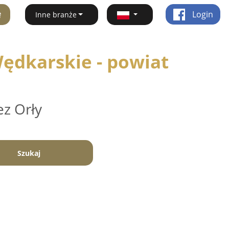
ę
Login
Inne branże
ędkarskie - powiat
ez Orły
Szukaj