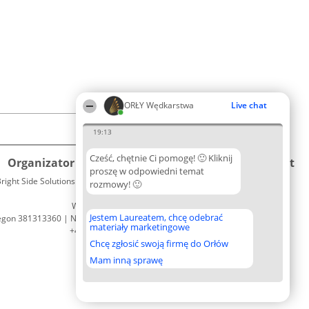
ORŁY Wędkarstwa
Live chat
19:13
Cześć, chętnie Ci pomogę! 🙂 Kliknij
Organizator plebiscytu
Plebiscyt
Kontakt
proszę w odpowiedni temat
right Side Solutions sp. z o. o. sp. k.
Laureaci
rozmowy! 🙂
Kontakt
ul. Ruska 22
Lista
Wrocław 50-079
wszystkich
Jestem Laureatem, chcę odebrać
egon 381313360 | NIP 8943132676
Laureatów
materiały marketingowe
+48 508 492 400
Zasady
Chcę zgłosić swoją firmę do Orłów
Regulamin
Polityka
Mam inną sprawę
Prywatności