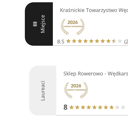
Kraśnickie Towarzystwo Węd
Miejsce
III
8.5
(
Sklep Rowerowo - Wędkarsk
Laureaci
8