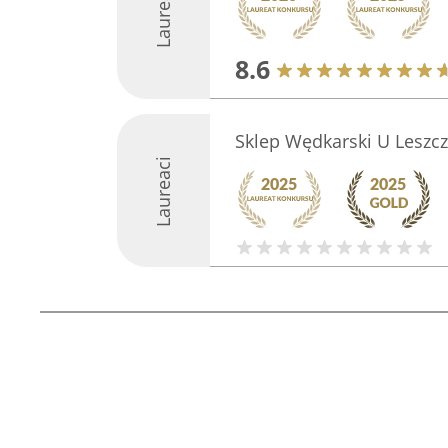
Laureaci
8.6
Sklep Wędkarski U Leszcz
Laureaci