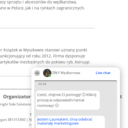
asy sprzętu i akcesoriów do wędkarstwa,
o w Polsce, jak i na rynkach zagranicznych.
ur Książek w Wyszkowie stanowi uznany punkt
funkcjonujący od roku 2012. Firma dysponuje
tykułów niezbędnych do połowu ryb, kierując
ORŁY Wędkarstwa
Live chat
02:34
Cześć, chętnie Ci pomogę! 🙂 Kliknij
Organizator plebiscytu
Plebiscyt
Kontakt
proszę w odpowiedni temat
right Side Solutions sp. z o. o. sp. k.
Laureaci
rozmowy! 🙂
Kontakt
ul. Ruska 22
Lista
Wrocław 50-079
wszystkich
Jestem Laureatem, chcę odebrać
egon 381313360 | NIP 8943132676
Laureatów
materiały marketingowe
+48 508 492 400
Zasady