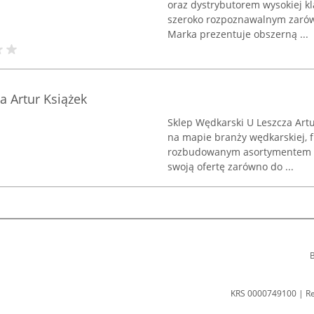
oraz dystrybutorem wysokiej kl
szeroko rozpoznawalnym zarówn
Marka prezentuje obszerną ...
a Artur Książek
Sklep Wędkarski U Leszcza Art
na mapie branży wędkarskiej, 
rozbudowanym asortymentem ar
swoją ofertę zarówno do ...
B
KRS 0000749100 | R