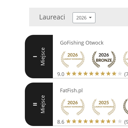
Laureaci
2026
GoFishing Otwock
Miejsce
I
9.0
(
FatFish.pl
Miejsce
II
8.6
(