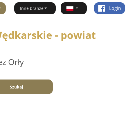
ę
Login
Inne branże
ędkarskie - powiat
ez Orły
Szukaj