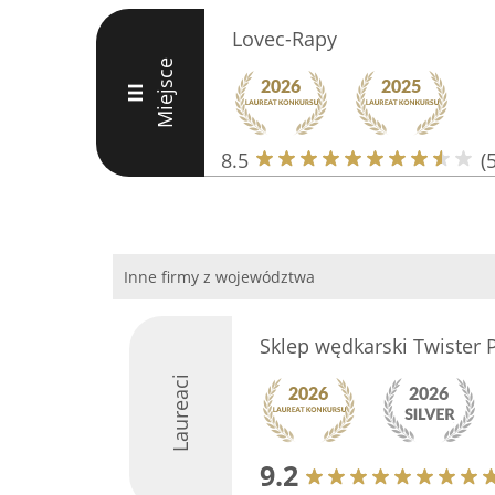
Lovec-Rapy
Miejsce
III
8.5
(5
Inne firmy z województwa
Sklep wędkarski Twister 
Laureaci
9.2