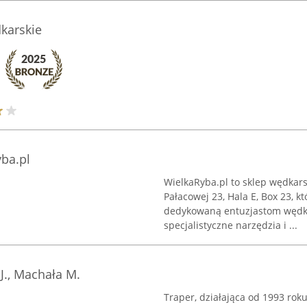
dkarskie
ba.pl
WielkaRyba.pl to sklep wędkars
Pałacowej 23, Hala E, Box 23, 
dedykowaną entuzjastom wędka
specjalistyczne narzędzia i ...
J., Machała M.
Traper, działająca od 1993 r