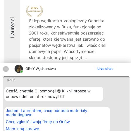
Laureaci
Sklep wędkarsko-zoologiczny Ochotka,
zlokalizowany w Buku, funkcjonuje od
2001 roku, konsekwentnie poszerzając
ofertę, która kierowana jest zarówno do
pasjonatów wędkarstwa, jak i właścicieli
domowych pupili. W asortymencie
sklepu dostępny jest sprzęt ...
ORŁY Wędkarstwa
Live chat
07:06
Organizator plebiscytu
Plebiscyt
Kontakt
Cześć, chętnie Ci pomogę! 🙂 Kliknij proszę w
Bright Side Solutions sp. z o.
Laureaci
Kontakt
odpowiedni temat rozmowy! 🙂
o. sp. k.
Lista
ul. Ruska 22
wszystkich
Wrocław 50-079
Laureatów
Jestem Laureatem, chcę odebrać materiały
KRS 0000749100 | Regon
Zasady
marketingowe
381313360 | NIP 8943132676
Regulamin
+48 508 492 400
Polityka
Chcę zgłosić swoją firmę do Orłów
Prywatności
Mam inną sprawę