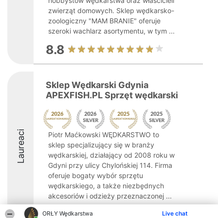
hobbystów wędkarstwa oraz właścicieli
zwierząt domowych. Sklep wędkarsko-
zoologiczny "MAM BRANIE" oferuje
szeroki wachlarz asortymentu, w tym ...
8.8
Sklep Wędkarski Gdynia
APEXFISH.PL Sprzęt wędkarski
Laureaci
Piotr Maćkowski WĘDKARSTWO to
sklep specjalizujący się w branży
wędkarskiej, działający od 2008 roku w
Gdyni przy ulicy Chylońskiej 114. Firma
oferuje bogaty wybór sprzętu
wędkarskiego, a także niezbędnych
akcesoriów i odzieży przeznaczonej ...
9.2
ORŁY Wędkarstwa
Live chat